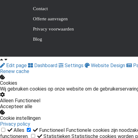
Contact
Offerte aanvragen
Privacy voorwaarden
Blog
Edit page
Dashboard
Settings
Website Design
Pa
Renew cache
Cookies
Wij gebruiken cookies op onze website om de gebruikerservarin
Alleen Functioneel
Accepteer alle
Cookie instellingen
Privacy policy
Alles
Functioneel
Functionele cookies zijn noodzak
functioneren.
Statistieken
Statistische cookies worden g