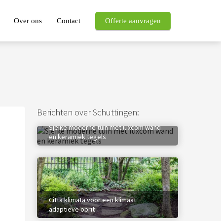
Over ons
Contact
Offerte aanvragen
Berichten over Schuttingen:
Sjeike moderne tuin met luxcom wand
en keramiek tegels
Citta klimata voor een klimaat
adaptieve oprit