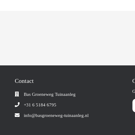
Contact
O
G
Bas Groeneweg Tuinaanleg
+31 6 5184 6795
info@basgroeneweg-tuinaanleg.nl